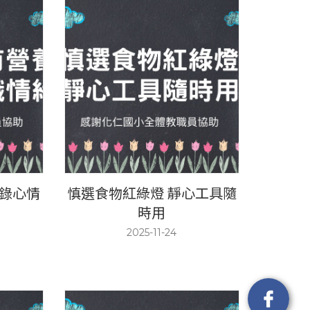
記錄心情
慎選食物紅綠燈 靜心工具隨
時用
2025-11-24