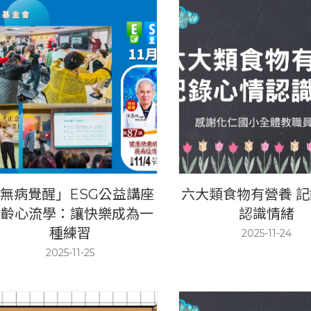
無病覺醒」ESG公益講座
六大類食物有營養 
樂齡心流學：讓快樂成為一
認識情緒
種練習
2025-11-24
2025-11-25