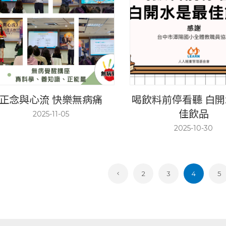
正念與心流 快樂無病痛
喝飲料前停看聽 白
佳飲品
2025-11-05
2025-10-30
2
3
4
5