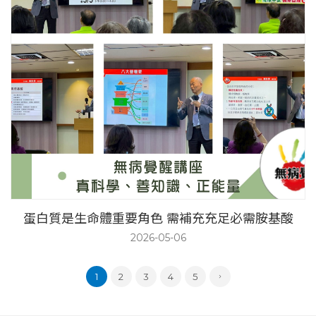
蛋白質是生命體重要角色 需補充充足必需胺基酸
2026-05-06
1
2
3
4
5